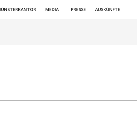
ÜNSTERKANTOR
MEDIA
PRESSE
AUSKÜNFTE
Prim
Navi
Men