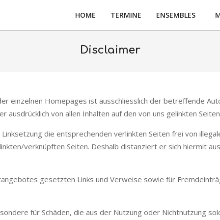
HOME
TERMINE
ENSEMBLES
M
Disclaimer
t der einzelnen Homepages ist ausschliesslich der betreffende Auto
r ausdrücklich von allen Inhalten auf den von uns gelinkten Seiten
Linksetzung die entsprechenden verlinkten Seiten frei von illegale
inkten/verknüpften Seiten. Deshalb distanziert er sich hiermit ausd
rnetangebotes gesetzten Links und Verweise sowie für Fremdeintr
sbesondere für Schäden, die aus der Nutzung oder Nichtnutzung so