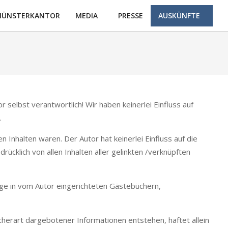
ÜNSTERKANTOR
MEDIA
PRESSE
AUSKÜNFTE
Prim
Navi
Men
r selbst verantwortlich! Wir haben keinerlei Einfluss auf
.
n Inhalten waren. Der Autor hat keinerlei Einfluss auf die
rücklich von allen Inhalten aller gelinkten /verknüpften
äge in vom Autor eingerichteten Gästebüchern,
lcherart dargebotener Informationen entstehen, haftet allein