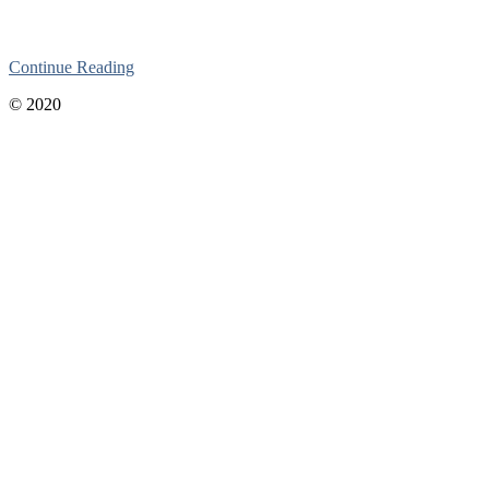
Continue Reading
2020-
© 2020
06-
01