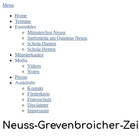
Skip
Primary
Menu
to
Navigation
Home
content
Menu
Termine
Ensembles
Münsterchor Neuss
Sinfonietta am Quirinus Neuss
Schola Damen
Schola Herren
Münsterkantor
Media
Videos
Noten
Presse
Auskünfte
Kontakt
Förderkreis
Datenschutz
Disclaimer
Impressum
Neuss-Grevenbroicher-Ze